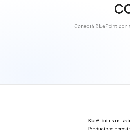
co
Conectá BluePoint con t
BluePoint es un sis
Producteca permite 