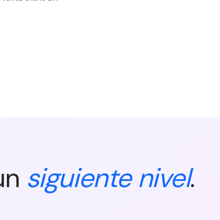
 un
siguiente nivel
.