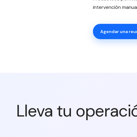
intervención manual
Agendar una reu
Lleva tu operaci