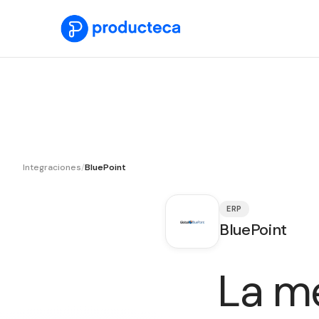
Integraciones
/
BluePoint
ERP
BluePoint
La m