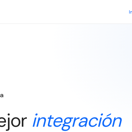
I
ia
ejor
integración