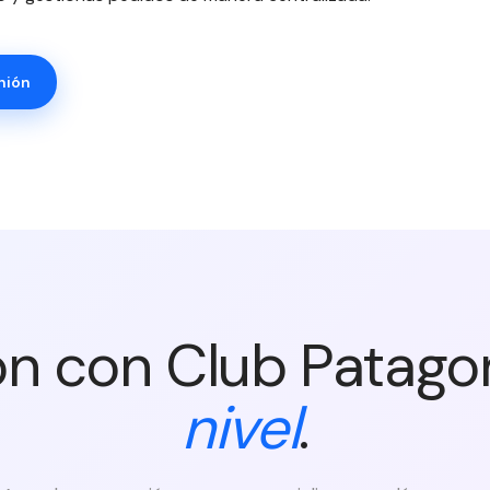
nión
ón con Club Patago
nivel
.