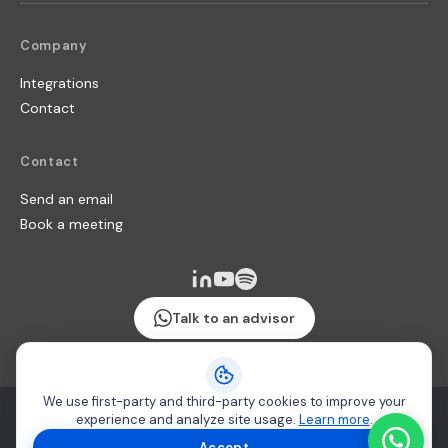
Company
Integrations
Contact
Contact
Send an email
Book a meeting
Talk to an advisor
We use first-party and third-party cookies to improve your
Terms & Conditions
·
Security policy
·
Cookie usage
experience and analyze site usage.
Learn more
.
Copyright 2026 © Producteca
Accept