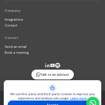
Company
Integrations
Contact
Contact
Send an email
Book a meeting
Talk to an advisor
We use first-party and third-party cookies to improve your
Terms & Conditions
·
Security policy
·
Cookie usage
experience and analyze site usage.
Learn more
.
Copyright 2026 © Producteca
Accept