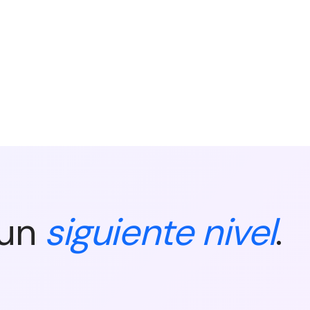
 un
siguiente nivel
.