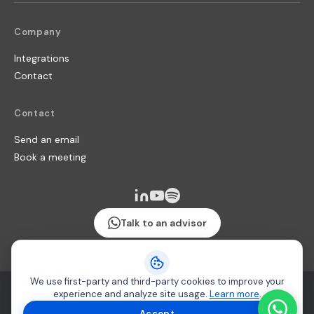
Company
Integrations
Contact
Contact
Send an email
Book a meeting
Talk to an advisor
We use first-party and third-party cookies to improve your
Terms & Conditions
·
Security policy
·
Cookie usage
experience and analyze site usage.
Learn more
.
Copyright 2026 © Producteca
Accept