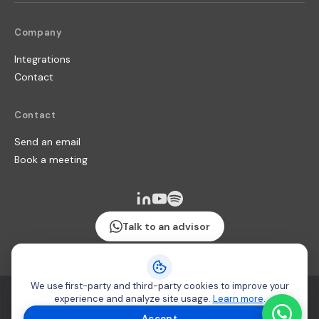
Company
Integrations
Contact
Contact
Send an email
Book a meeting
Talk to an advisor
We use first-party and third-party cookies to improve your
Terms & Conditions
·
Security policy
·
Cookie usage
experience and analyze site usage.
Learn more
.
Copyright 2026 © Producteca
Accept