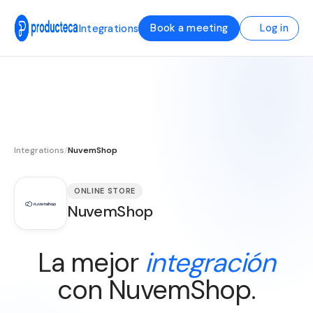
Book a meeting
Log in
Integrations
Integrations
/
NuvemShop
ONLINE STORE
NuvemShop
La mejor
integración
con NuvemShop.