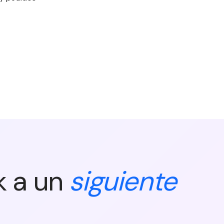
k a un
siguiente