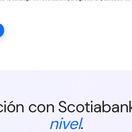
ción con Scotiaban
nivel
.