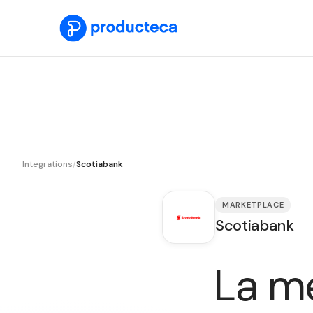
Integrations
/
Scotiabank
MARKETPLACE
Scotiabank
La m