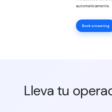
automaticamente.
Book a meeting
Lleva tu opera