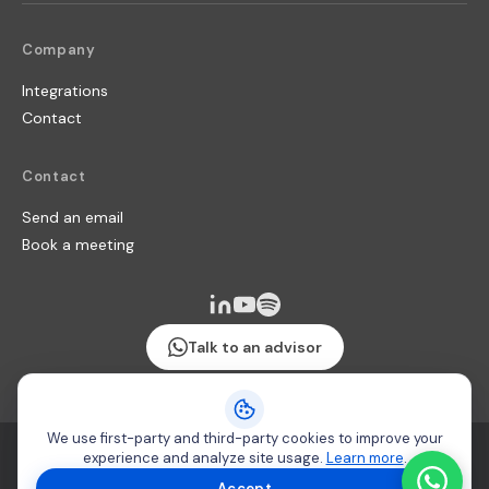
Company
Integrations
Contact
Contact
Send an email
Book a meeting
Talk to an advisor
We use first-party and third-party cookies to improve your
Terms & Conditions
·
Security policy
·
Cookie usage
experience and analyze site usage.
Learn more
.
Copyright 2026 © Producteca
Accept