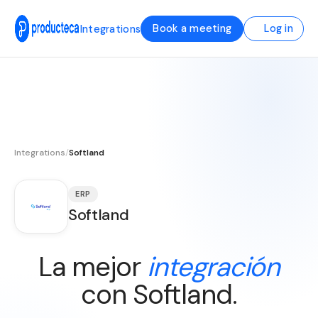
Book a meeting
Log in
Integrations
Integrations
/
Softland
ERP
Softland
La mejor
integración
con Softland.