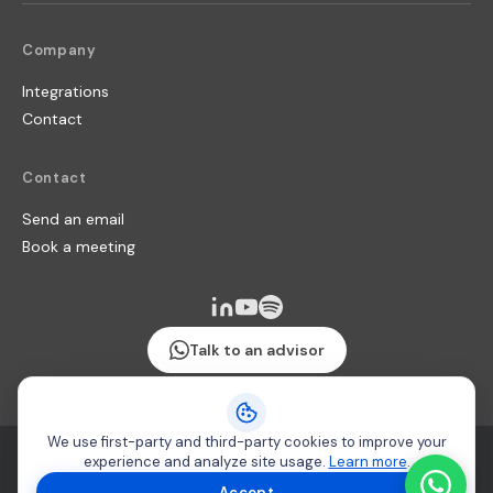
Company
Integrations
Contact
Contact
Send an email
Book a meeting
Talk to an advisor
We use first-party and third-party cookies to improve your
Terms & Conditions
·
Security policy
·
Cookie usage
experience and analyze site usage.
Learn more
.
Copyright 2026 © Producteca
Accept